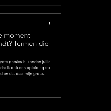
. Niet toevallig zijn de
sis van het logo van
en hour / Ma
Le moment
ndt? Termen die
rote passies is, konden jullie
 dat ik ooit een opleiding tot
gd en dat daar mijn grote
denis is ontstaan? Groot was
leek dat fotografie en
enkomen. Een aantal van deze
en toe. Hebben jullie zelf nog
teruggaan naar de (klassieke)