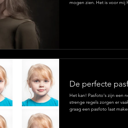
mogen zien. Het is voor mij heerlijk om zo iedereen een
fijn me-time of familiemomen
gelachen., hard gelachen e
zie je bijvoorbeeld bij d e famil
jullie maak. Naast de favori
klanten, heb ik zelf ook favo
meestal de schijnbaar somb
De perfecte pas
Het kan! Pasfoto's zijn een noodzakelijk kwaad. De
strenge regels zorgen er vaa
graag een pasfoto laat maken.
zodat je je perfect kan voor
'mug shot'! "Ik lijk niet op 