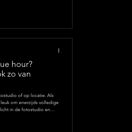
n pasfotoland. Ikzelf denk
t maar één reden: je ziet elke
lue hour?
ok zo van
ostudio of op locatie. Als
 leuk om enerzijds volledige
licht in de fotostudio en
ast door het weer, het licht of
tograferen. Toch heb ik 2
ten ga fotograferen, nl. het