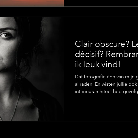
gouden uur en het blauwe uur
kleuren blauw en goud de ba
ikhouvanfotografie.be! Gold
Clair-obscure? 
décisif? Rembra
ik leuk vind!
Dat fotografie één van mijn g
al raden. En wisten jullie ook
interieurarchitect heb gevol
voorliefde voor kunstgeschie
dan ook mijn vreugde toen b
schilderkunst eigenlijk sam
termen licht ik hier graag ev
leuke fotografie termen die 
schilderkunst? Laat het