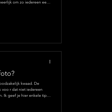
t te geven. En vaak wordt er
n ondeugend gelachen. Dat
ieportretten die ik voor
ete beelden van van de
riete beelden. Dat zijn
ere beelden. Ee
foto?
k voo r dat niet iedereen
 Ik geef je hier enkele tips,
bereiden op die zo gevreesde
de persoon op die foto." Dat is