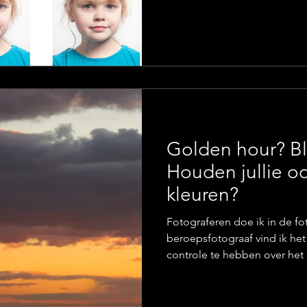
het meest gezegde zinnetje i
dat ook dikwijls. En dat heef
ochtend in de spiegel... je spiegelbeeld. Een foto is dus
altijd het spiegelbeel
Golden hour? B
Houden jullie o
kleuren?
Fotograferen doe ik in de fot
beroepsfotograaf vind ik het
controle te hebben over het 
anderzijds word ik graag verr
de wind als we op locatie fo
favoriete momenten als ik bui