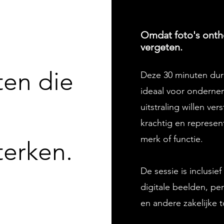
Omdat foto's ont
vergeten.
ten die
Deze 30 minuten dure
ideaal voor ondernem
uitstraling willen ve
krachtig en represent
merk of functie.
terken.
De sessie is inclusie
digitale beelden, pe
en andere zakelijke 