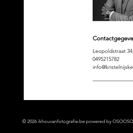
Contactgegev
Leopoldstraat 3
0495215782
info@kristelnijsk
© 2026 ikhouvanfotografie.be powered by OSOOSO