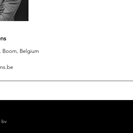
ens
4, Boom, Belgium
ens.be
 bv