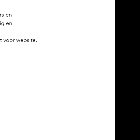
rs en
ig en
ct voor website,