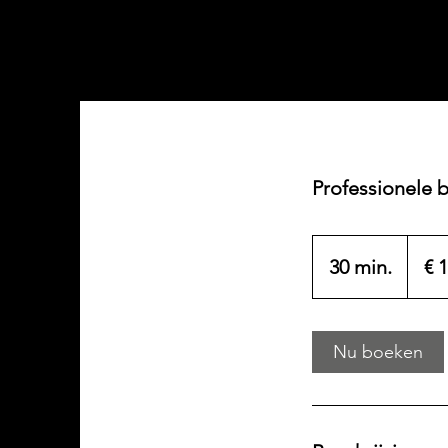
Professionele b
189
euro
30 min.
3
€ 
0
m
Nu boeken
i
n
.