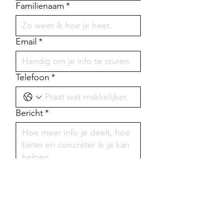
Familienaam
*
Email
*
Telefoon
*
Bericht
*
Ik heb een vraag over
*
Meesterlijk portret
Vol vertrouwen