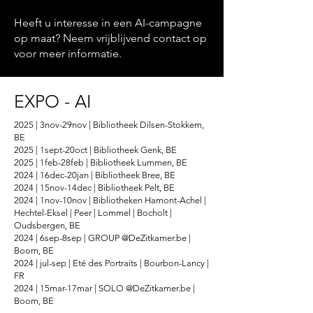
Heeft u interesse in een AI-campagne
op maat? Neem vrijblijvend contact op
voor meer informatie.
EXPO - AI
2025 | 3nov-29nov | Bibliotheek Dilsen-Stokkem,
BE
2025 | 1sept-20oct | Bibliotheek Genk, BE
2025 | 1feb-28feb | Bibliotheek Lummen, BE
2024 | 16dec-20jan | Bibliotheek Bree, BE
2024 | 15nov-14dec | Bibliotheek Pelt, BE
2024 | 1nov-10nov | Bibliotheken Hamont-Achel |
Hechtel-Eksel | Peer | Lommel | Bocholt |
Oudsbergen, BE
2024 | 6sep-8sep | GROUP @DeZitkamer.be |
Boom, BE
2024 | jul-sep | Eté des Portraits | Bourbon-Lancy |
FR
2024 | 15mar-17mar | SOLO @DeZitkamer.be |
Boom​, BE