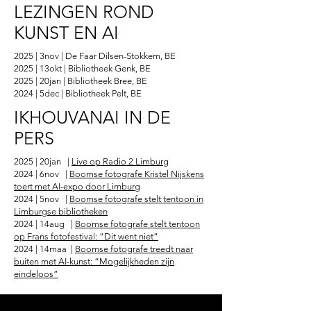
LEZINGEN ROND
KUNST EN AI
2025 | 3nov | De Faar Dilsen-Stokkem, BE
2025 | 13okt | Bibliotheek Genk, BE
2025 | 20jan | Bibliotheek Bree, BE
2024 | 5dec | Bibliotheek Pelt, BE
IKHOUVANAI IN DE
PERS
2025 | 20jan |
Live op Radio 2 Limburg
2024 | 6nov |
Boomse fotografe Kristel Nijskens
toert met AI-expo door Limburg
2024 | 5nov |
Boomse fotografe stelt tentoon in
Limburgse bibliotheken
2024 | 14aug |
Boomse fotografe stelt tentoon
op Frans fotofestival: “Dit went niet”
2024 | 14maa |
Boomse fotografe treedt naar
buiten met AI-kunst: “Mogelijkheden zijn
eindeloos”