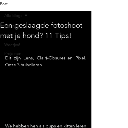
Post
Alle Blogs
Een geslaagde fotoshoot
Alle Blogs
met je hond? 11 Tips!
Tips!
Weetjes!
Projecten!
Dit zijn Lens, Clair(-Obsure) en Pixel. 
Onze 3 huisdieren.
We hebben hen als pups en kitten leren 