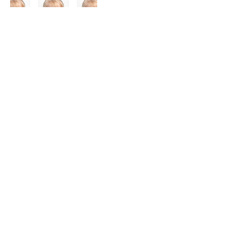
Contactgegevens
Leopoldstraat 34, Boom, Belgium
0495215782
info@kristelnijskens.be
Facebook
Instagram
TikTok