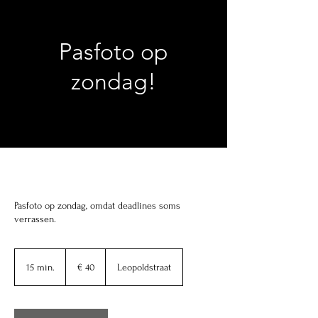
Pasfoto op
zondag!
Pasfoto op zondag, omdat deadlines soms
verrassen.
40
euro
15 min.
1
€ 40
Leopoldstraat
5
m
i