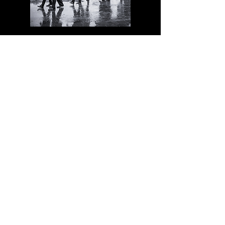
ROUW
FOTOGRAFIE
Herinnering in beeld – respectvolle
uitvaartfotografie.
Ontdek meer!